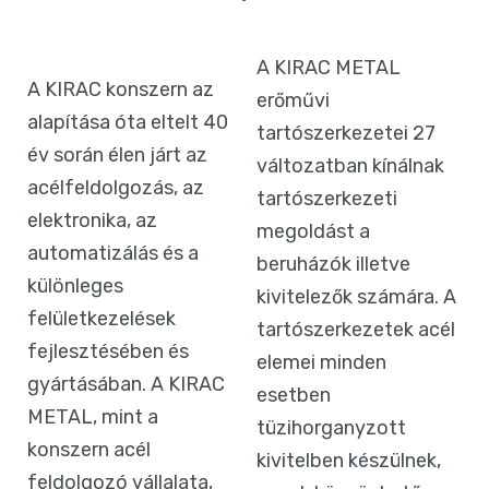
A KIRAC METAL
A KIRAC konszern az
erőművi
alapítása óta eltelt 40
tartószerkezetei 27
év során élen járt az
változatban kínálnak
acélfeldolgozás, az
tartószerkezeti
elektronika, az
megoldást a
automatizálás és a
beruházók illetve
különleges
kivitelezők számára. A
felületkezelések
tartószerkezetek acél
fejlesztésében és
elemei minden
gyártásában. A KIRAC
esetben
METAL, mint a
tüzihorganyzott
konszern acél
kivitelben készülnek,
feldolgozó vállalata,