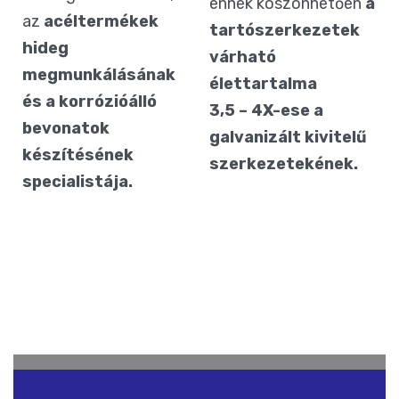
ennek köszönhetően
a
az
acéltermékek
tartószerkezetek
hideg
várható
megmunkálásának
élettartalma
és a korrózióálló
3,5 – 4X-ese a
bevonatok
galvanizált kivitelű
készítésének
szerkezetekének.
specialistája.