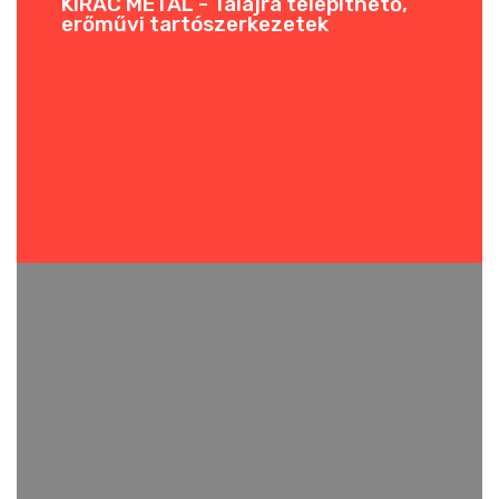
KIRAC METAL - Talajra telepíthető,
erőművi tartószerkezetek