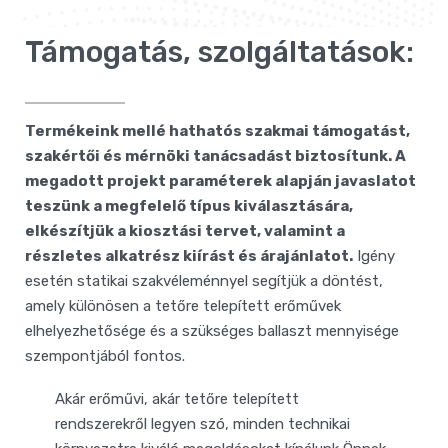
Támogatás, szolgáltatások:
Termékeink mellé hathatós szakmai támogatást,
szakértői és mérnöki tanácsadást biztosítunk.
A
megadott projekt paraméterek alapján javaslatot
teszünk a megfelelő típus kiválasztására,
elkészítjük a kiosztási tervet, valamint a
részletes alkatrész kiírást és árajánlatot.
Igény
esetén statikai szakvéleménnyel segítjük a döntést,
amely különösen a tetőre telepített erőművek
elhelyezhetősége és a szükséges ballaszt mennyisége
szempontjából fontos.
Akár erőművi, akár tetőre telepített
rendszerekről legyen szó, minden technikai