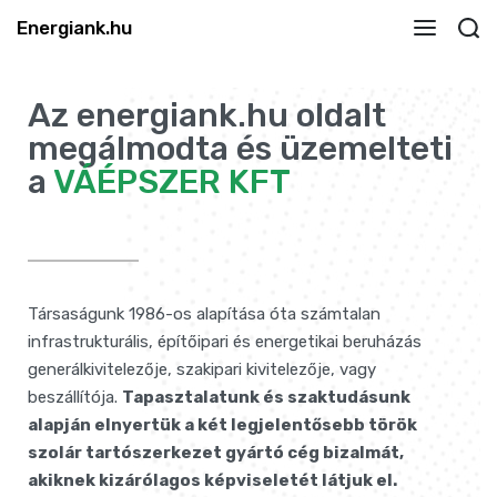
Energiank.hu
Az energiank.hu oldalt
megálmodta és üzemelteti
a
VÁÉPSZER KFT
Társaságunk 1986-os alapítása óta számtalan
infrastrukturális, építőipari és energetikai beruházás
generálkivitelezője, szakipari kivitelezője, vagy
beszállítója.
Tapasztalatunk és szaktudásunk
alapján elnyertük a két legjelentősebb török
szolár tartószerkezet gyártó cég bizalmát,
akiknek kizárólagos képviseletét látjuk el.